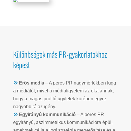
Különbségek más PR-gyakorlatokhoz
képest
Erős média
– A peres PR nagymértékben függ
a médiától, mivel a médiafigyelem az oka annak,
hogy a magas profilú ügyfelek körében egyre
nagyobb rá az igény.
Egyirányú kommunikáció
– A peres PR
egyirányú, aszimmetrikus kommunikációra épül,
amelynek célja a jogi stratégia megerősítése és a