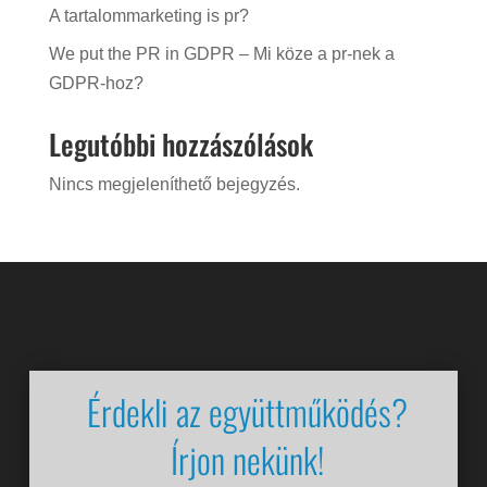
A tartalommarketing is pr?
We put the PR in GDPR – Mi köze a pr-nek a
GDPR-hoz?
Legutóbbi hozzászólások
Nincs megjeleníthető bejegyzés.
Videólejátszó
Érdekli az együttműködés?
Írjon nekünk!