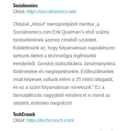
Socialnomics
Oldal:
https://socialnomics.net/
Oldaluk „About” menüpontjából merítve „a
Socialnomics.com Erik Qualman’s első számú
bestsellerének azonos címéből született.
Küldetésünk az, hogy folyamatosan naprakészen
tartsunk titeket a technológia legfrissebb
trendjeiből. Gondolj statisztikákra, tanulmányokra,
történetekre és meglepetésekre. Erőfeszítéseitek
miatt képesek voltunk elérni a 25 millió látogatót,
és ez a szám folyamatosan növekszik.” Ez a
bemutatkozás nagyjából mindent el is mond az
oldalról, érdemes megnézni!
TechCrunch
Oldal:
https://techcrunch.com/