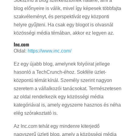
Sokszínű a blog szerkesztőinek háttere, ami a
blog előnyeire is válik, mivel így képesek többfajta
szakvéleményt, és perspektívát egy központi
helyre gyűjteni. Ha csak egy blogot is olvasnál
közösségi média témában, akkor ez legyen az.
Inc.com
Oldal:
https://www.inc.com/
Ez egy újabb blog, amelynek folyóirat jellege
hasonló a TechCrunch-éhoz. Sokféle üzlet-
központú témát kínál. Személy szerint nagyon
szeretem a vállalkozói tanácsokat. Természetesen
az oldal rendelkezik egy közösségi média
kategóriával is, amely egyszerre hasznos és néha
elég szórakoztató is.
Az Inc.com tehát egy mindenre kiterjedő
nagyszerű üzleti blog, amely a közösségi média