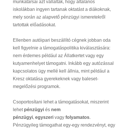
munkatársai azt vállalták, hogy általános
iskolákban ingyen tartanak oktatást a diákoknak,
mely során az alapvető pénzügyi ismeretekről
tartottak előadásokat.
Ellenben autóipari beszállító cégnek jobban oda
kell figyelnie a támogatáspolitika kiválasztására:
nem érdemes például az Állatkertet vagy egy
kutyamenhelyet támogatni. Inkább egy autózással
kapcsolatos ügy mellé kell állnia, mint például a
Kresz oktatása gyerekeknek vagy baleset-
megelőzési programok.
Csoportosítani lehet a támogatásokat, miszerint
lehet
pénzügyi
és
nem
pénzügyi
,
egyszeri
vagy
folyamatos
.
Pénzügyileg támogathat egy-egy rendezvényt, egy