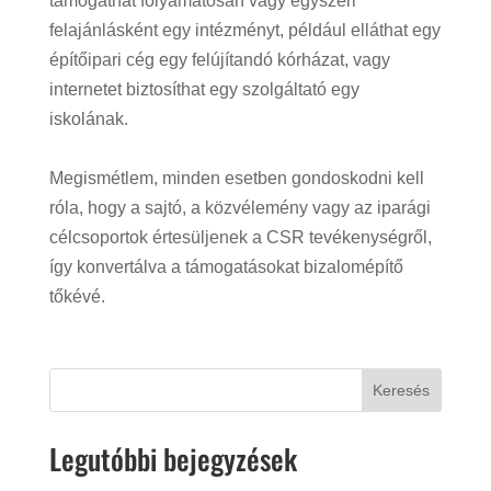
támogathat folyamatosan vagy egyszeri
felajánlásként egy intézményt, például elláthat egy
építőipari cég egy felújítandó kórházat, vagy
internetet biztosíthat egy szolgáltató egy
iskolának.
Megismétlem, minden esetben gondoskodni kell
róla, hogy a sajtó, a közvélemény vagy az iparági
célcsoportok értesüljenek a CSR tevékenységről,
így konvertálva a támogatásokat bizalomépítő
tőkévé.
Keresés
Legutóbbi bejegyzések