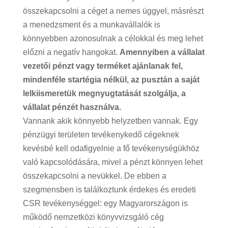
összekapcsolni a céget a nemes üggyel, másrészt
a menedzsment és a munkavállalók is
könnyebben azonosulnak a célokkal és meg lehet
előzni a negatív hangokat.
Amennyiben a vállalat
vezetői pénzt vagy terméket ajánlanak fel,
mindenféle startégia nélkül, az pusztán a saját
lelkiismeretük megnyugtatását szolgálja, a
vállalat pénzét használva.
Vannank akik könnyebb helyzetben vannak. Egy
pénzügyi területen tevékenykedő cégeknek
kevésbé kell odafigyelnie a fő tevékenységükhöz
való kapcsolódására, mivel a pénzt könnyen lehet
összekapcsolni a nevükkel. De ebben a
szegmensben is találkoztunk érdekes és eredeti
CSR tevékenységgel: egy Magyarországon is
működő nemzetközi könyvvizsgáló cég