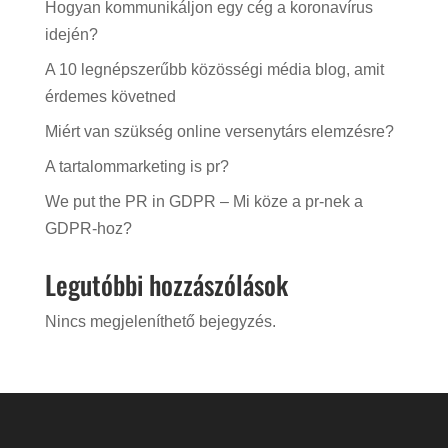
Hogyan kommunikáljon egy cég a koronavírus
idején?
A 10 legnépszerűbb közösségi média blog, amit
érdemes követned
Miért van szükség online versenytárs elemzésre?
A tartalommarketing is pr?
We put the PR in GDPR – Mi köze a pr-nek a
GDPR-hoz?
Legutóbbi hozzászólások
Nincs megjeleníthető bejegyzés.
Videólejátszó