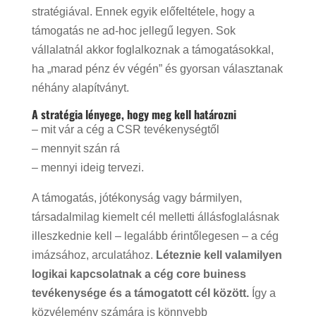
stratégiával. Ennek egyik előfeltétele, hogy a
támogatás ne ad-hoc jellegű legyen. Sok
vállalatnál akkor foglalkoznak a támogatásokkal,
ha „marad pénz év végén” és gyorsan választanak
néhány alapítványt.
A stratégia lényege, hogy meg kell határozni
– mit vár a cég a CSR tevékenységtől
– mennyit szán rá
– mennyi ideig tervezi.
A támogatás, jótékonyság vagy bármilyen,
társadalmilag kiemelt cél melletti állásfoglalásnak
illeszkednie kell – legalább érintőlegesen – a cég
imázsához, arculatához.
Léteznie kell valamilyen
logikai kapcsolatnak a cég core buiness
tevékenysége és a támogatott cél között.
Így a
közvélemény számára is könnyebb